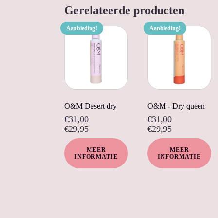
Gerelateerde producten
Aanbieding!
Aanbieding!
O&M Desert dry
O&M - Dry queen
€
31,00
€
31,00
€
29,95
€
29,95
MEER
MEER
INFORMATIE
INFORMATIE