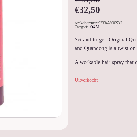
€
32,50
Artikelnummer:
9333478002742
Categorie:
O&M
Set and forget. Original Que
and Quandong is a twist on t
A workable hair spray that d
Uitverkocht